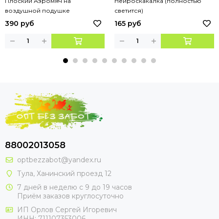
Плоский Аэромяч на
Нейроскакалка (полностью
воздушной подушке
светится)
390 руб
165 руб
88002013058
optbezzabot@yandex.ru
Тула, Ханинский проезд 12
7 дней в неделю с 9 до 19 часов
Приём заказов круглосуточно
ИП Орлов Сергей Игоревич
ИНН: 711107353006