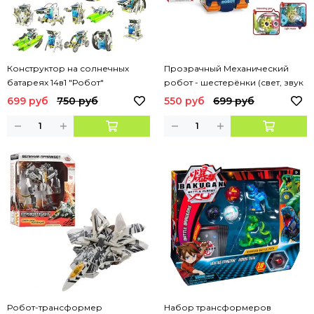
Конструктор на солнечных
Прозрачный Механический
батареях 14в1 "Робот"
робот - шестерёнки (свет, звук
)
699 руб
750 руб
550 руб
699 руб
Робот-трансформер
Набор трансформеров