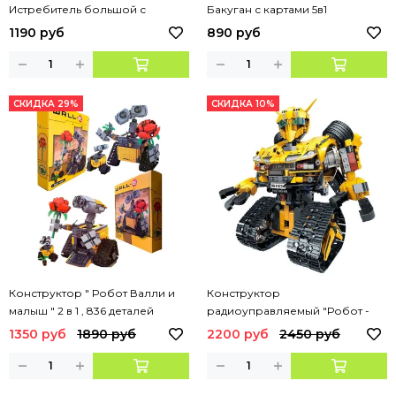
Истребитель большой с
Бакуган с картами 5в1
пушкой + свет
1190 руб
890 руб
СКИДКА 29%
СКИДКА 10%
Конструктор " Робот Валли и
Конструктор
малыш " 2 в 1 , 836 деталей
радиоуправляемый "Робот -
гоночный автомобиль 2в1 " , 895
1350 руб
1890 руб
2200 руб
2450 руб
дет.