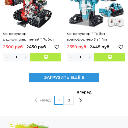
Конструктор
Конструктор " Робот -
радиоуправляемый " Робот
трансформер 3 в 1 "на
трансформер- гоночный
дистанционном управлении ( в
2300 руб
2450 руб
2350 руб
2445 руб
автомобиль 2в1 ", 703 дет.
красной бабочке ) , 726 дет.
ЗАГРУЗИТЬ ЕЩЁ 6
вперёд
назад
1
2