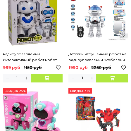
Радиоуправляемый
Детский игрушечный робот на
интерактивный робот Робот
радиоуправлении "Робовоин
Рыцарь"
999 руб
1150 руб
1990 руб
2250 руб
СКИДКА 25%
СКИДКА 31%