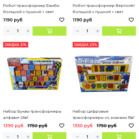
Робот-трансформер Бамби
Робот-трансформер Вертолёт
большой с пушкой + свет
большой с пушкой + свет
1190 руб
1190 руб
СКИДКА 21%
СКИДКА 23%
Набор Буквы трансформеры
Набор Цифровые
алфавит 26в1
трансформеры со знаками 15в1
большой
1390 руб
1750 руб
1350 руб
1750 руб