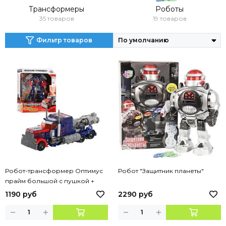
Трансформеры
Роботы
35 товаров
19 товаров
Фильтр товаров
Робот-трансформер Оптимус
Робот "Защитник планеты"
прайм большой с пушкой +
свет
1190 руб
2290 руб