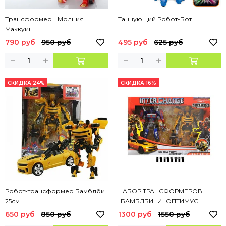
Трансформер " Молния
Танцующий Робот-Бот
Маккуин "
790 руб
950 руб
495 руб
625 руб
СКИДКА 24%
СКИДКА 16%
Робот-трансформер Бамблби
НАБОР ТРАНСФОРМЕРОВ
25см
"БАМБЛБИ" И "ОПТИМУС
ПРАЙМ" 25см
650 руб
850 руб
1300 руб
1550 руб