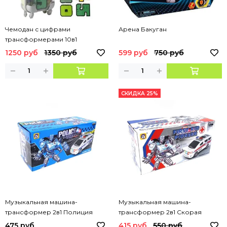
Чемодан с цифрами
Арена Бакуган
трансформерами 10в1
1250 руб
1350 руб
599 руб
750 руб
СКИДКА 25%
Музыкальная машина-
Музыкальная машина-
трансформер 2в1 Полиция
трансформер 2в1 Скорая
помощь
475 руб
415 руб
550 руб