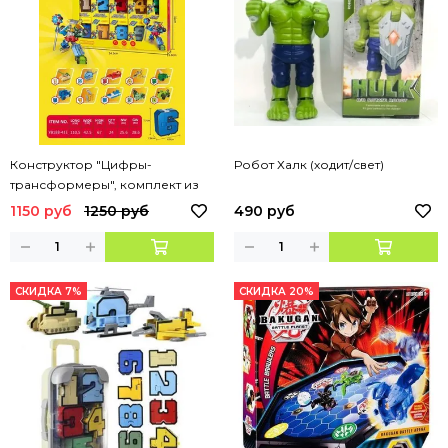
Конструктор "Цифры-
Робот Халк (ходит/свет)
трансформеры", комплект из
10 цифр
1150 руб
1250 руб
490 руб
СКИДКА 7%
СКИДКА 20%