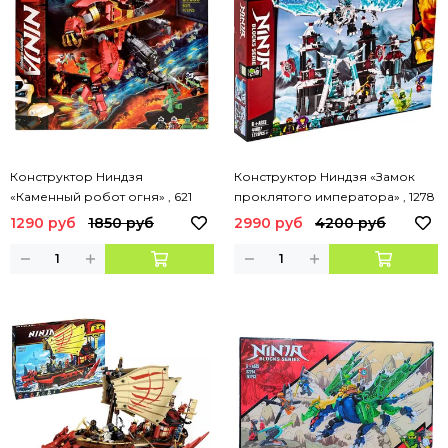
Конструктор Ниндзя
Конструктор Ниндзя «Замок
«Каменный робот огня» , 621
проклятого императора» , 1278
деталей
деталей арт.44007
1290 руб
1850 руб
2990 руб
4200 руб