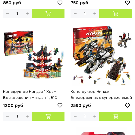
Ллойда" , 303 детали
деталей, 3 фигурки
850 руб
750 руб
Конструктор Ниндзя " Храм
Конструктор Ниндзя
Воскрешения Ниндзя " , 810
Внедорожник с суперсистемой
деталей
маскировки 1135 деталей
1200 руб
2590 руб
арт.10529