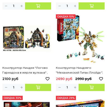
СКИДКА 10%
Конструктор Ниндзя "Логово
Конструктор Ниндзяго
Гармадона в жерле вулкана" ,
"Механический Титан Ллойда ",
554 детали , арт. 10798
912 дет.
2100 руб
2690 руб
2990 руб
СКИДКА 30%
СКИДКА 29%