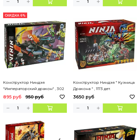
СКИДКА 6%
Конструктор Ниндзя
Конструктор Ниндзя " Кузница
"Императорский дракон" , 302
Дракона " , 1173 дет.
дет.
895 руб
950 руб
3650 руб