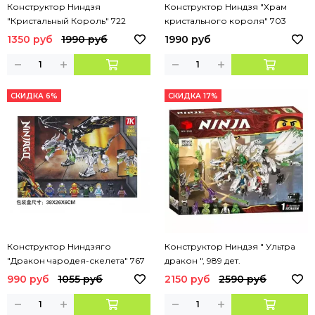
Конструктор Ниндзя
Конструктор Ниндзя "Храм
"Кристальный Король" 722
кристального короля" 703
детали
детали
1350 руб
1990 руб
1990 руб
СКИДКА 6%
СКИДКА 17%
Конструктор Ниндзяго
Конструктор Ниндзя " Ультра
"Дракон чародея-скелета" 767
дракон ", 989 дет.
деталей
990 руб
1055 руб
2150 руб
2590 руб