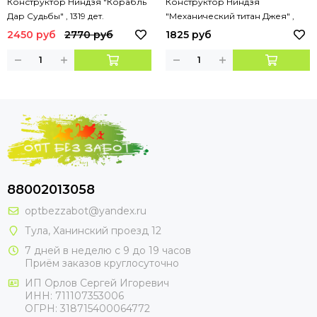
Конструктор Ниндзя "Корабль
Конструктор Ниндзя
Дар Судьбы" , 1319 дет.
"Механический титан Джея" ,
794 дет.
2450 руб
2770 руб
1825 руб
88002013058
optbezzabot@yandex.ru
Тула, Ханинский проезд 12
7 дней в неделю с 9 до 19 часов
Приём заказов круглосуточно
ИП Орлов Сергей Игоревич
ИНН: 711107353006
ОГРН: 318715400064772