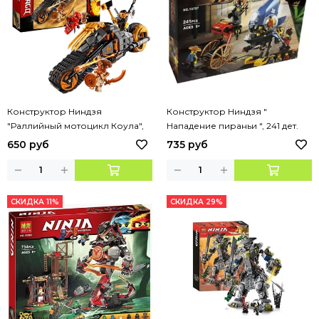
Конструктор Ниндзя
Конструктор Ниндзя "
"Раллийный мотоцикл Коула",
Нападение пираньи ", 241 дет.
230 дет.
650 руб
735 руб
СКИДКА 11%
СКИДКА 29%