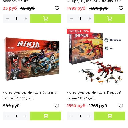
ассортименте
Энерджи Дракон Ллойда" 603
детали, арт. 10526
35 руб
45 руб
1495 руб
1690 руб
СКИДКА 10%
Конструктор Ниндзя "Уличная
Конструктор Ниндзя "Первый
погоня", 333 дет.
страж", 882 дет.
999 руб
1590 руб
1765 руб