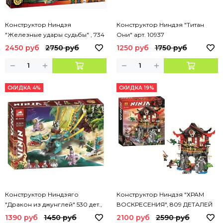
Конструктор Ниндзя
Конструктор Ниндзя "Титан
"Железные удары судьбы" , 734
Они" арт. 10937
детали арт. 10583
2450 руб
2750 руб
1250 руб
1750 руб
СКИДКА 4%
СКИДКА 19%
Конструктор Ниндзяго
Конструктор Ниндзя "ХРАМ
"Дракон из джунглей" 530 дет.,
ВОСКРЕСЕНИЯ", 809 ДЕТАЛЕЙ
арт 60038
1390 руб
1450 руб
2100 руб
2590 руб