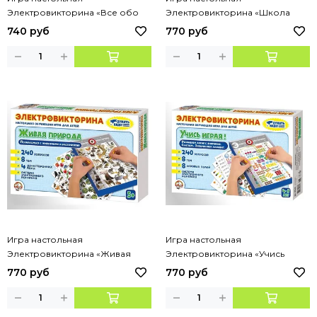
Электровикторина «Все обо
Электровикторина «Школа
всем»
дошколят»
740 руб
770 руб
Игра настольная
Игра настольная
Электровикторина «Живая
Электровикторина «Учись
природа»
играя!»
770 руб
770 руб