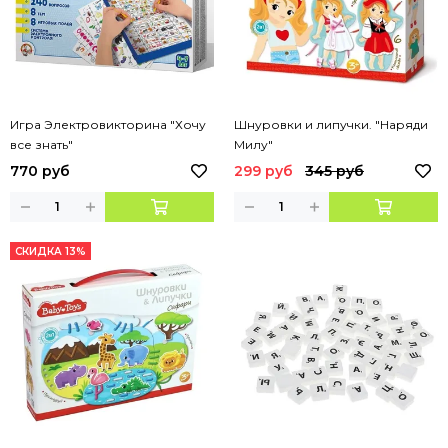
Игра Электровикторина "Хочу
Шнуровки и липучки. "Наряди
все знать"
Милу"
770 руб
299 руб
345 руб
СКИДКА 13%