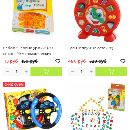
Набор "Первые уроки" (20
Часы "Клоун" (в сеточке)
цифр + 10 математических
знаков) (в пакете)
115 руб
150 руб
480 руб
520 руб
СКИДКА 8%