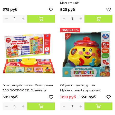
Магнитный"
375 руб
825 руб
СКИДКА 11%
Говорящий плакат. Викторина
Обучающая игрушка
300 ВОПРОСОВ, 2 режима
Музыкальный горшочек
экзамена, 10 любимых песен.
Шаинский в кор. Умка
589 руб
1199 руб
1350 руб
ТМ "УМКА"