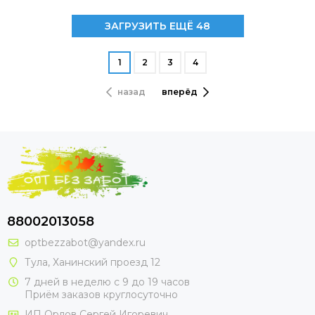
ЗАГРУЗИТЬ ЕЩЁ 48
1
2
3
4
назад
вперёд
88002013058
optbezzabot@yandex.ru
Тула, Ханинский проезд 12
7 дней в неделю с 9 до 19 часов
Приём заказов круглосуточно
ИП Орлов Сергей Игоревич