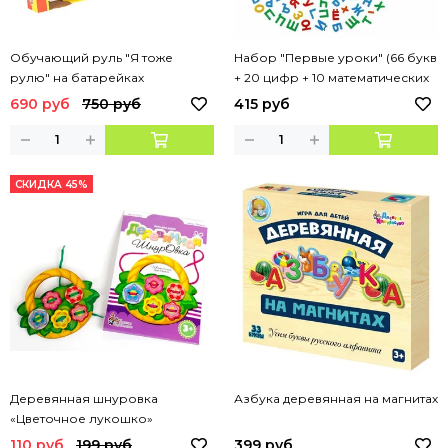
Обучающий руль "Я тоже
Набор "Первые уроки" (66 букв
рулю" на батарейках
+ 20 цифр + 10 математических
знаков) (в коробке)
690 руб
750 руб
415 руб
СКИДКА 45%
Деревянная шнуровка
Азбука деревянная на магнитах
«Цветочное лукошко»
110 руб
199 руб
399 руб