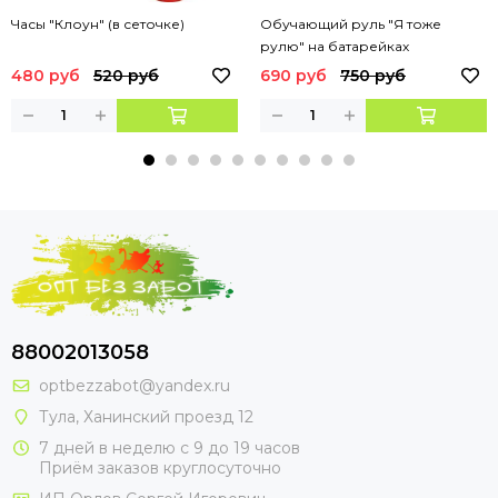
Часы "Клоун" (в сеточке)
Обучающий руль "Я тоже
рулю" на батарейках
480 руб
520 руб
690 руб
750 руб
88002013058
optbezzabot@yandex.ru
Тула, Ханинский проезд 12
7 дней в неделю с 9 до 19 часов
Приём заказов круглосуточно