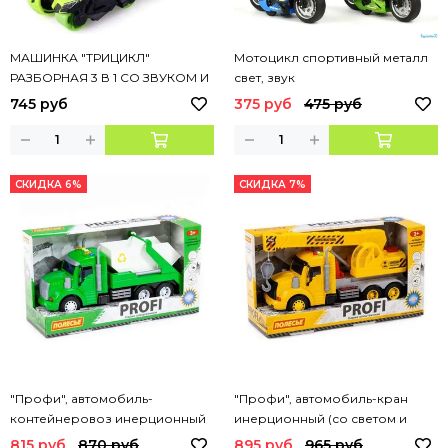
МАШИНКА "ТРИЦИКЛ"
Мотоцикл спортивный металл
РАЗБОРНАЯ 3 В 1 СО ЗВУКОМ И
свет, звук
СВЕТОМ
745 руб
375 руб
475 руб
СКИДКА 6%
СКИДКА 7%
"Профи", автомобиль-
"Профи", автомобиль-кран
контейнеровоз инерционный
инерционный (со светом и
(со светом и звуком) (зелёный)
звуком) (жёлтый) (в коробке)
815 руб
870 руб
895 руб
965 руб