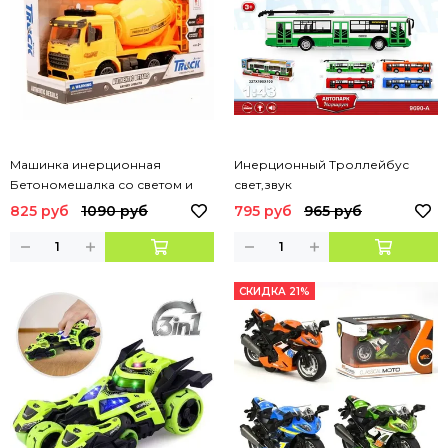
Машинка инерционная
Инерционный Троллейбус
Бетономешалка со светом и
свет,звук
звуком
825 руб
1090 руб
795 руб
965 руб
СКИДКА 21%