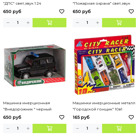
"ДПС" свет,звук 1:24
"Пожарная охрана" свет,звук
1:24
650 руб
650 руб
Машинка инерционная
Машинки инерционные металл
"Внедорожник " черный
"Городской гонщик" 10в1
свет.звук 1:24
650 руб
165 руб