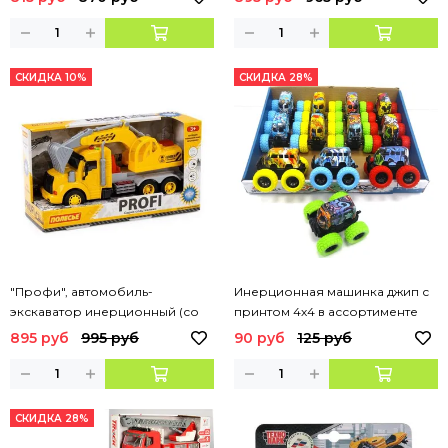
(в коробке)
СКИДКА 10%
СКИДКА 28%
"Профи", автомобиль-
Инерционная машинка джип с
экскаватор инерционный (со
принтом 4х4 в ассортименте
светом и звуком) (жёлтый) (в
895 руб
995 руб
90 руб
125 руб
коробке)
СКИДКА 28%