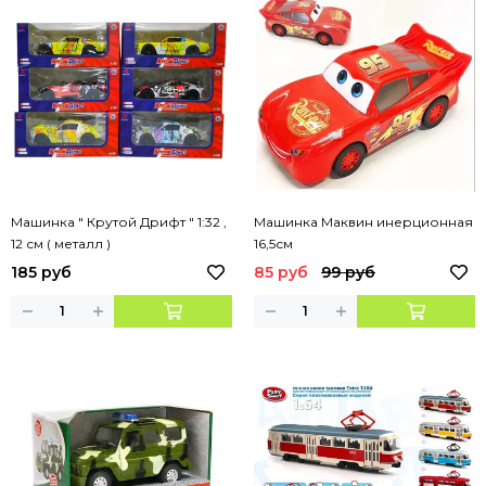
Машинка " Крутой Дрифт " 1:32 ,
Машинка Маквин инерционная
12 см ( металл )
16,5см
185 руб
85 руб
99 руб