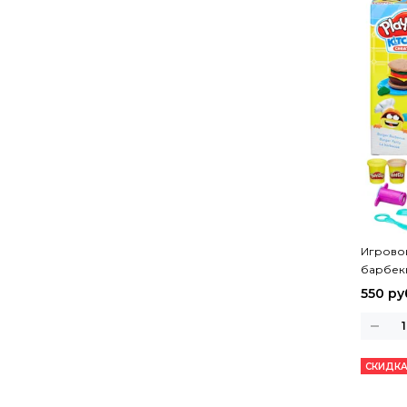
Игрово
барбе
550 ру
СКИДКА