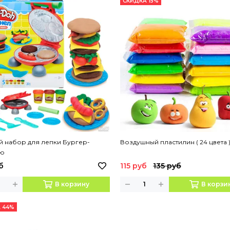
СКИДКА 15%
й набор для лепки Бургер-
Воздушный пластилин ( 24 цвета 
кю
б
115 руб
135 руб
В корзину
В корзи
 44%