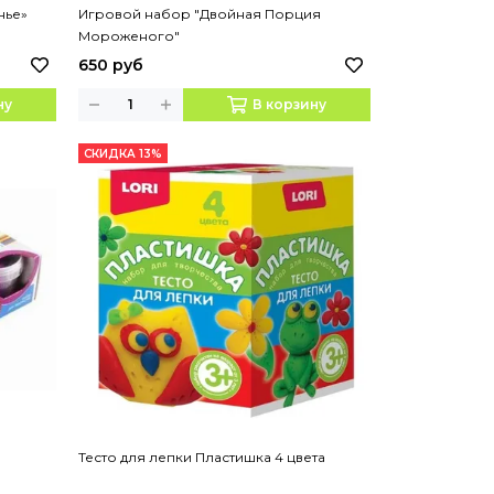
нье»
Игровой набор "Двойная Порция
Мороженого"
650 руб
ну
В корзину
СКИДКА 13%
Тесто для лепки Пластишка 4 цвета