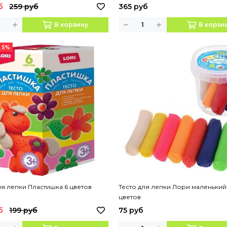
б
259 руб
365 руб
В корзину
В корзи
 5%
ля лепки Пластишка 6 цветов
Тесто для лепки Лори маленький
цветов
б
199 руб
75 руб