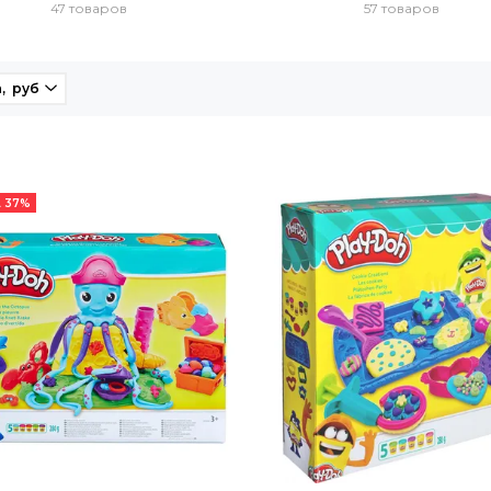
47 товаров
57 товаров
, руб
 37%