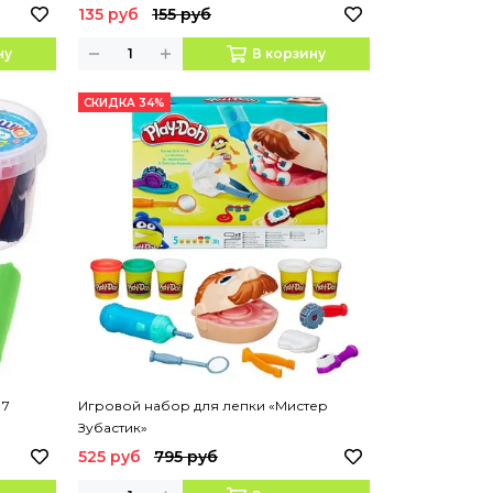
135 руб
155 руб
ну
В корзину
СКИДКА 34%
 7
Игровой набор для лепки «Мистер
Зубастик»
525 руб
795 руб