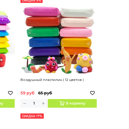
СКИДКА 9%
)
Воздушный пластилин ( 12 цветов )
59 руб
65 руб
ну
В корзину
СКИДКА 17%