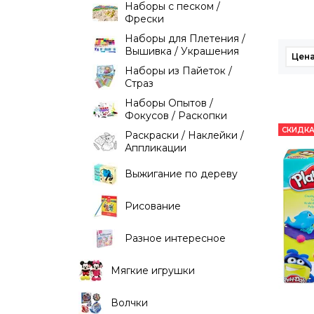
Наборы с песком /
Фрески
Наборы для Плетения /
Вышивка / Украшения
Цена
Наборы из Пайеток /
Страз
Наборы Опытов /
Фокусов / Раскопки
СКИДКА
Раскраски / Наклейки /
Аппликации
Выжигание по дереву
Рисование
Разное интересное
Мягкие игрушки
Волчки