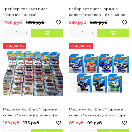
Трейлер-трек Хот Вилс
Набор Хот Вилс "Горячие
"Горячие колёса"
колёса" трейлер + 6 машинок
1750 руб
1995 руб
560 руб
650 руб
СКИДКА 3%
СКИДКА 14%
Машинки Хот Вилс "Горячие
Машинки Хот Вилс "Горячие
колёса" металл (оригинал) в
колёса" меняют цвет в ассорт.
ассорт.
169 руб
175 руб
85 руб
99 руб