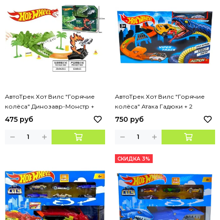
АвтоТрек Хот Вилс "Горячие
АвтоТрек Хот Вилс "Горячие
колёса" Динозавр-Монстр +
колёса" Атака Гадюки + 2
машинка
машинки
475 руб
750 руб
СКИДКА 3%