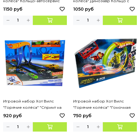
колёса" Кольцо-автосервис
колёса" Динозавр Кольцо с
петлёй
1150 руб
1050 руб
Игровой набор Хот Вилс
Игровой набор Хот Вилс
"Горячие колёса" "Спринт на
"Горячие колёса" "Гоночная
спиралях" + 2 машинки
трасса супер героев " + 1
920 руб
750 руб
машинка