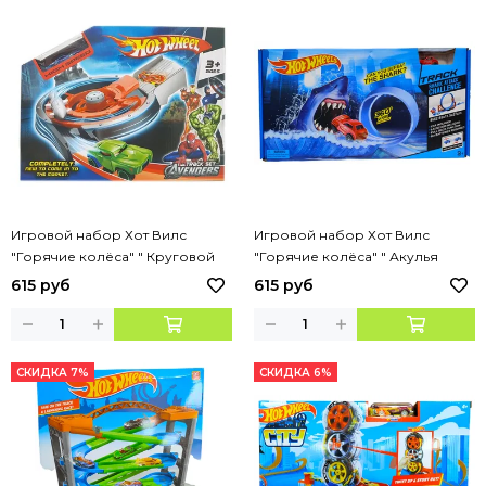
Игровой набор Хот Вилс
Игровой набор Хот Вилс
"Горячие колёса" " Круговой
"Горячие колёса" " Акулья
Трек : Мстители" + 1 машинка
петля " + 1 машинка
615 руб
615 руб
СКИДКА 7%
СКИДКА 6%