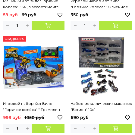
Машинки Хот Вилс "Горячие
Игровой набор Хот Вилс
колёса" 1:64 , в ассортименте
"Горячие колёса" " Огненное
пламя " + 1 машинка
59 руб
69 руб
350 руб
СКИДКА 5%
Игровой набор Хот Вилс
Набор металлических машинок
"Горячие колёса" " Трамплин
"Бэтмен" 10в1
Монстр-трек " + 1 машинка
999 руб
1050 руб
690 руб