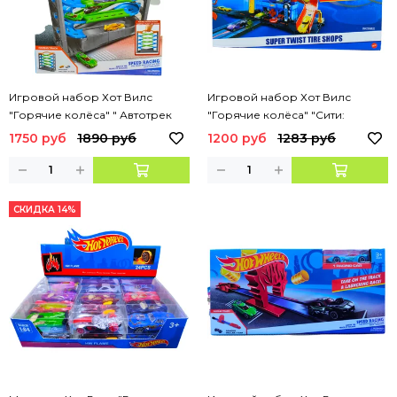
Игровой набор Хот Вилс
Игровой набор Хот Вилс
"Горячие колёса" " Автотрек
"Горячие колёса" "Сити:
горка " + 2 машинки (
Автотрек Шиномонтажная
1750 руб
1890 руб
1200 руб
1283 руб
переносной )
мастерская"
СКИДКА 14%