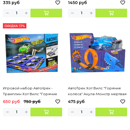
чемоданчике
звук
335 руб
1450 руб
СКИДКА 13%
Игровой набор Автотрек -
АвтоТрек Хот Вилс "Горячие
Трамплин Хот Вилс "Горячие
колёса" Акула-Монстр мертвая
колёса"
петля с автопуском +
650 руб
750 руб
475 руб
машинкой