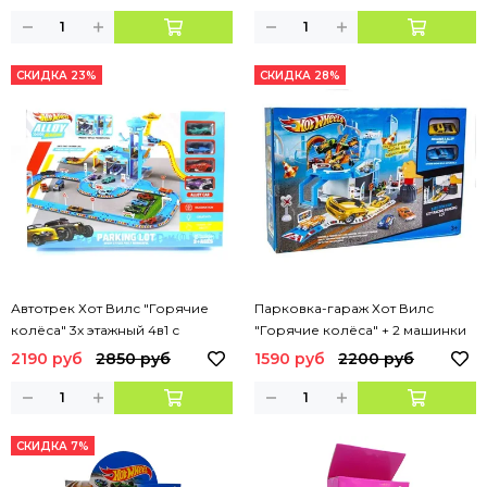
СКИДКА 23%
СКИДКА 28%
Автотрек Хот Вилс "Горячие
Парковка-гараж Хот Вилс
колёса" 3х этажный 4в1 с
"Горячие колёса" + 2 машинки
лифтом
2190 руб
2850 руб
1590 руб
2200 руб
СКИДКА 7%