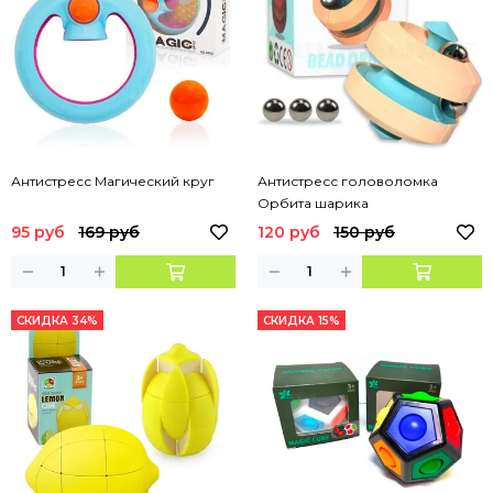
Антистресс Магический круг
Антистресс головоломка
Орбита шарика
95 руб
169 руб
120 руб
150 руб
СКИДКА 34%
СКИДКА 15%