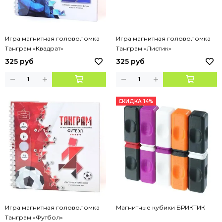
Игра магнитная головоломка
Игра магнитная головоломка
Танграм «Квадрат»
Танграм «Листик»
325 руб
325 руб
СКИДКА 14%
Игра магнитная головоломка
Магнитные кубики БРИКТИК
Танграм «Футбол»