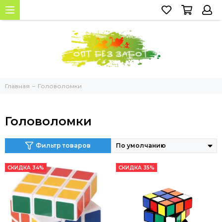
Главная
Головоломки
Головоломки
Фильтр товаров
СКИДКА 34%
СКИДКА 35%