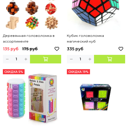
Деревянная головоломка в
Кубик головоломка
ассортименте
магический куб
135 руб
175 руб
335 руб
СКИДКА 5%
СКИДКА 19%