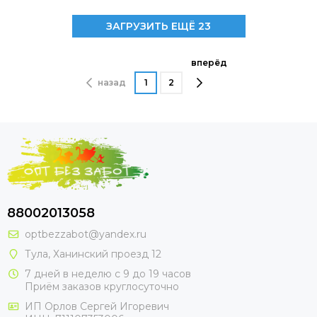
ЗАГРУЗИТЬ ЕЩЁ 23
вперёд
назад
1
2
88002013058
optbezzabot@yandex.ru
Тула, Ханинский проезд 12
7 дней в неделю с 9 до 19 часов
Приём заказов круглосуточно
ИП Орлов Сергей Игоревич