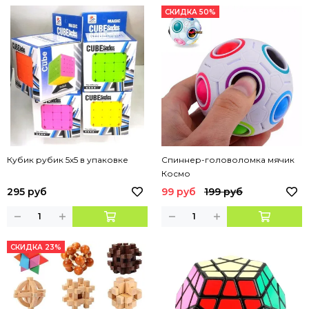
СКИДКА 50%
Кубик рубик 5х5 в упаковке
Спиннер-головоломка мячик
Космо
295 руб
99 руб
199 руб
СКИДКА 23%