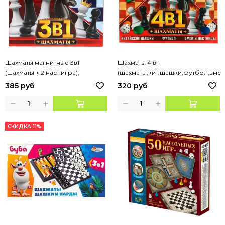
Шахматы магнитные 3в1
Шахматы 4 в 1
(шахматы + 2 наст.игра),
(шахматы,кит.шашки,футбол,зме
кор.16*15*3см ИГРАЕМ ВМЕСТЕ
и лестницы),кор.23*19*2см
385 руб
320 руб
ИГРАЕМ ВМЕСТЕ
СКИДКА 11%