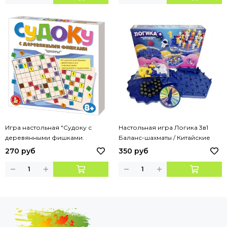
Игра настольная "Судоку с
Настольная игра Логика 3в1
деревянными фишками.
Баланс-шахматы / Китайские
Цифры"
шахматы / Магнитные шахматы
270 руб
350 руб