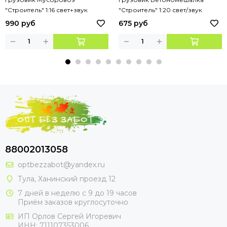
"Строитель" 1:16 свет+звук
"Строитель" 1:20 свет/звук
990 руб
675 руб
88002013058
optbezzabot@yandex.ru
Тула, Ханинский проезд 12
7 дней в неделю с 9 до 19 часов
Приём заказов круглосуточно
ИП Орлов Сергей Игоревич
ИНН: 711107353006