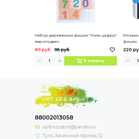
Набор деревянных фишек "Учим цифры"
Мозаика
европодвес
фишек
89 руб
95 руб
220 р
В корзину
88002013058
optbezzabot@yandex.ru
Тула, Ханинский проезд 12