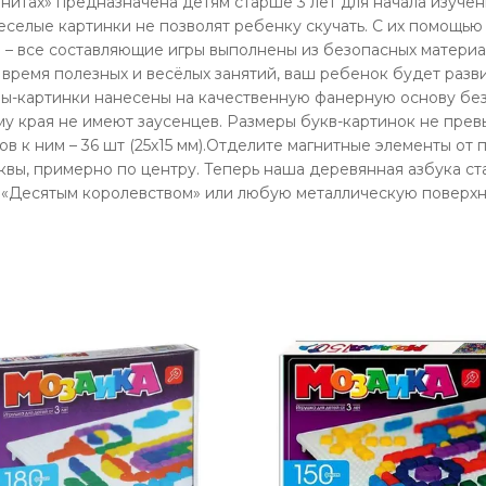
нитах» предназначена детям старше 3 лет для начала изучен
селые картинки не позволят ребенку скучать. С их помощью
– все составляющие игры выполнены из безопасных материал
время полезных и весёлых занятий, ваш ребенок будет разви
уквы-картинки нанесены на качественную фанерную основу бе
у края не имеют заусенцев. Размеры букв-картинок не превы
ов к ним – 36 шт (25х15 мм).Отделите магнитные элементы о
вы, примерно по центру. Теперь наша деревянная азбука ст
е «Десятым королевством» или любую металлическую поверхн