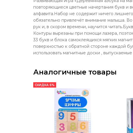
Развивающая игра «Деревянная азбука на маг
повторяющиеся цветные начертания букв и ве
алфавита.Набор не содержит ничего лишнего 
обязательно привлечёт внимание малыша. Во 
рук и, в скором времени, научится читать.Б
Контуры вырезаны при помощи лазера, поэтом
33 букв и блока самоклеящихся мягких магнит
поверхностью к обратной стороне каждой бук
использовать магнитные доски , выпускаемы
Аналогичные товары
СКИДКА 6%