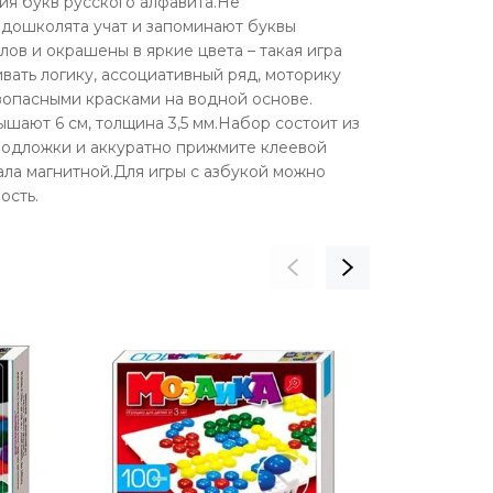
ия букв русского алфавита.Не
 дошколята учат и запоминают буквы
ов и окрашены в яркие цвета – такая игра
вать логику, ассоциативный ряд, моторику
зопасными красками на водной основе.
шают 6 см, толщина 3,5 мм.Набор состоит из
т подложки и аккуратно прижмите клеевой
ала магнитной.Для игры с азбукой можно
ость.