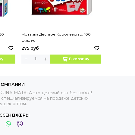
50
Мозаика Десятое Королевство, 100
Магнитная мо
фишек
Королевство "
элементов
275 руб
395 руб
ну
В корзину
КОМПАНИИ
KUNA-MATATA это детский опт без забот!
 специализируемся на продаже детских
рушек оптом.
ССЕНДЖЕРЫ