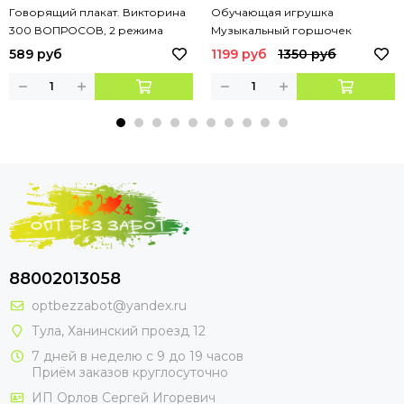
Говорящий плакат. Викторина
Обучающая игрушка
300 ВОПРОСОВ, 2 режима
Музыкальный горшочек
экзамена, 10 любимых песен.
Шаинский в кор. Умка
589 руб
1199 руб
1350 руб
ТМ "УМКА"
88002013058
optbezzabot@yandex.ru
Тула, Ханинский проезд 12
7 дней в неделю с 9 до 19 часов
Приём заказов круглосуточно
ИП Орлов Сергей Игоревич