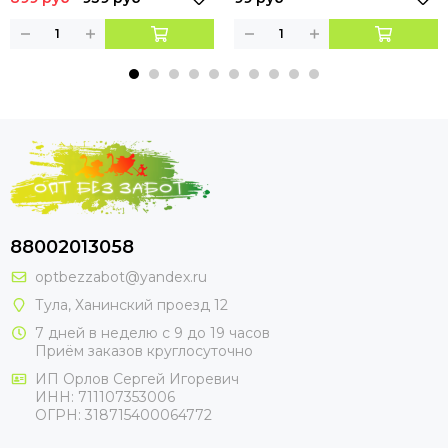
88002013058
optbezzabot@yandex.ru
Тула, Ханинский проезд 12
7 дней в неделю с 9 до 19 часов
Приём заказов круглосуточно
ИП Орлов Сергей Игоревич
ИНН: 711107353006
ОГРН: 318715400064772