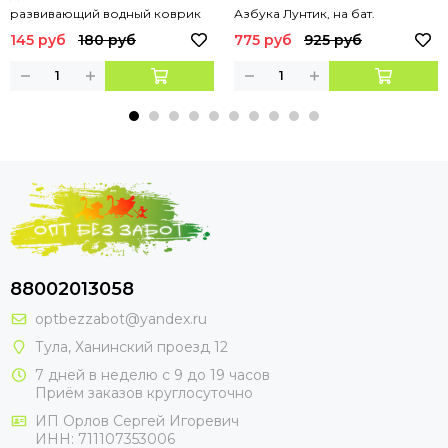
развивающий водный коврик
Азбука Лунтик, на бат.
аквариум
руссифиц. 50 стихов,5
145 руб
180 руб
775 руб
925 руб
скороговорок.ТМ"УМКА"
88002013058
optbezzabot@yandex.ru
Тула, Ханинский проезд 12
7 дней в неделю с 9 до 19 часов
Приём заказов круглосуточно
ИП Орлов Сергей Игоревич
ИНН: 711107353006