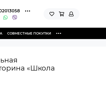
02013058
А
СОВМЕСТНЫЕ ПОКУПКИ
льная
торина «Школа