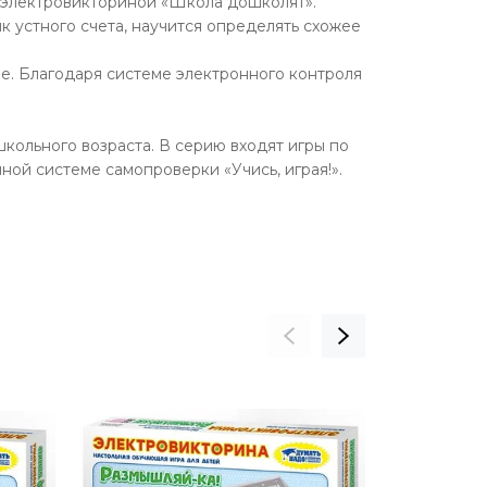
с электровикториной «Школа дошколят».
 устного счета, научится определять схожее
е. Благодаря системе электронного контроля
кольного возраста. В серию входят игры по
ной системе самопроверки «Учись, играя!».