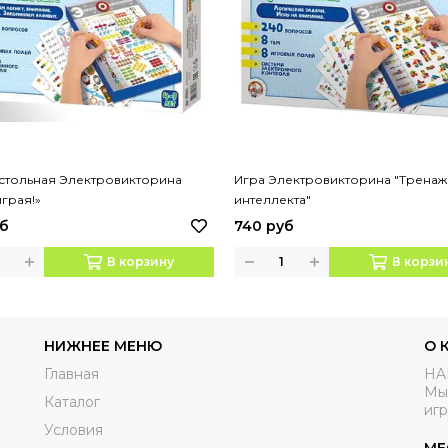
стольная Электровикторина
Игра Электровикторина "Трена
играя!»
интеллекта"
уб
740 руб
В корзину
В корзи
НИЖНЕЕ МЕНЮ
О 
Главная
HA
Мы
Каталог
иг
Условия