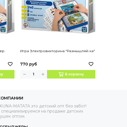
жер
Игра Электровикторина "Размышляй-ка"
Игра Электров
770 руб
770 руб
ну
В корзину
КОМПАНИИ
KUNA-MATATA это детский опт без забот!
 специализируемся на продаже детских
рушек оптом.