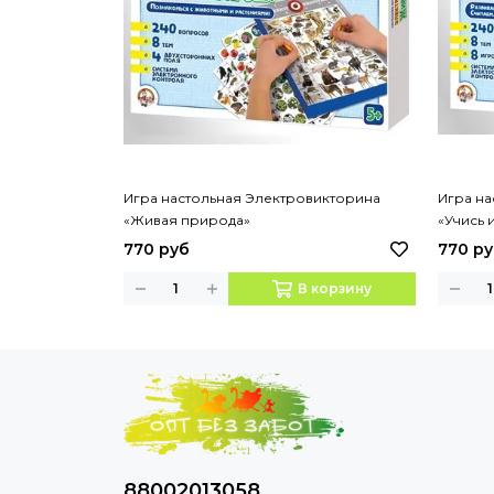
Игра настольная Электровикторина
Игра на
«Живая природа»
«Учись 
770 руб
770 р
В корзину
88002013058