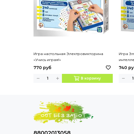
Игра настольная Электровикторина
Игра Э
«Учись играя!»
интелле
770 руб
740 р
В корзину
88002013058