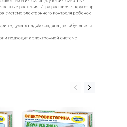
животных и их жилища, у каких животных
ственные растения. Игра расширяет кругозор,
аря системе электронного контроля ребенок
торин «Думать надо!» создана для обучения и
ерии подходят к электронной системе
СКИДКА 13%