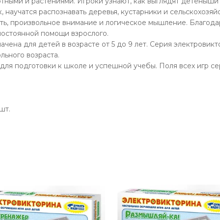
тными и растениями. Игроки узнают, как выглядят детеныши 
 научатся распознавать деревья, кустарники и сельскохозяй
ять, произвольное внимание и логическое мышление. Благод
 постоянной помощи взрослого.
начена для детей в возрасте от 5 до 9 лет. Серия электровик
льного возраста.
для подготовки к школе и успешной учебы. Поля всех игр с
шт.