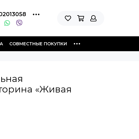
02013058
А
СОВМЕСТНЫЕ ПОКУПКИ
льная
торина «Живая