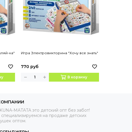
ляй-ка"
Игра Электровикторина "Хочу все знать"
Шнуровки и л
770 руб
299 руб
34
ну
В корзину
КОМПАНИИ
KUNA-MATATA это детский опт без забот!
 специализируемся на продаже детских
рушек оптом.