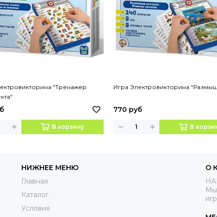
лектровикторина "Тренажер
Игра Электровикторина "Размыш
кта"
уб
770 руб
В корзину
В корзи
НИЖНЕЕ МЕНЮ
О 
Главная
HA
Мы
Каталог
иг
Условия