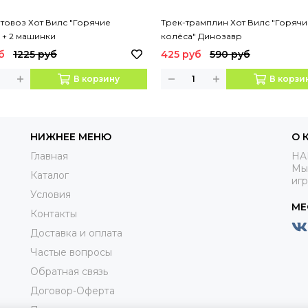
товоз Хот Вилс "Горячие
Трек-трамплин Хот Вилс "Горячи
 + 2 машинки
колёса" Динозавр
б
1225 руб
425 руб
590 руб
В корзину
В корзи
НИЖНЕЕ МЕНЮ
О 
Главная
HA
Мы
Каталог
иг
Условия
МЕ
Контакты
Доставка и оплата
Частые вопросы
Обратная связь
Договор-Оферта