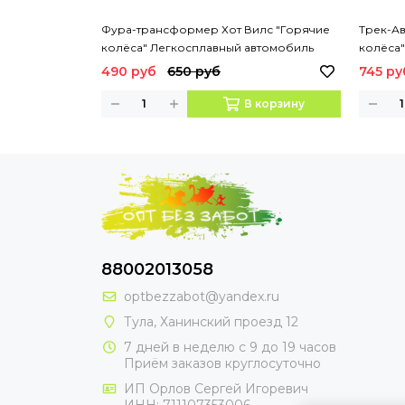
Фура-трансформер Хот Вилс "Горячие
Трек-Ав
колёса" Легкосплавный автомобиль
колёса"
490 руб
650 руб
745 ру
В корзину
88002013058
optbezzabot@yandex.ru
Тула, Ханинский проезд 12
7 дней в неделю с 9 до 19 часов
Приём заказов круглосуточно
ИП Орлов Сергей Игоревич