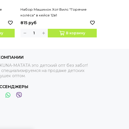
е
Набор Машинок Хот Вилс "Горячие
Набор Машино
колёса" в кейсе 12в1
колёса" в кейс
815 руб
550 руб
ну
В корзину
КОМПАНИИ
KUNA-MATATA это детский опт без забот!
 специализируемся на продаже детских
рушек оптом.
ССЕНДЖЕРЫ