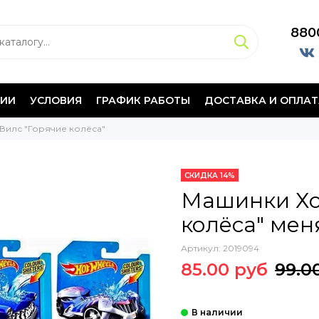
880
НИИ
УСЛОВИЯ
ГРАФИК РАБОТЫ
ДОСТАВКА И ОПЛАТ
 Вилс "Горячие колёса"
СКИДКА 14%
Машинки Хо
колёса" мен
Артикул:
2019094
85.00 руб
99.0