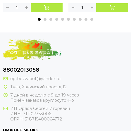
88002013058
optbezzabot@yandex.ru
Тула, Ханинский проезд 12
7 дней в неделю с 9 до 19 часов
Приём заказов круглосуточно
ИП Орлов Сергей Игоревич
ИНН: 711107353006
ОГРН: 318715400064772
НИЖНЕЕ МЕНЮ