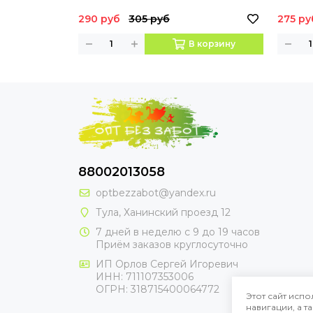
290 руб
305 руб
275 ру
В корзину
88002013058
optbezzabot@yandex.ru
Тула, Ханинский проезд 12
7 дней в неделю с 9 до 19 часов
Приём заказов круглосуточно
ИП Орлов Сергей Игоревич
ИНН: 711107353006
ОГРН: 318715400064772
Этот сайт испо
навигации, а 