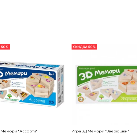
 50%
СКИДКА 50%
 Мемори "Ассорти"
Игра 3Д Мемори "Зверюшки"