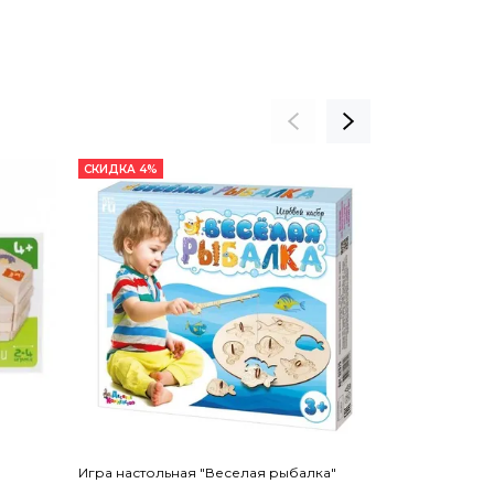
СКИДКА 4%
СКИДКА 5%
Игра настольная "Веселая рыбалка"
Игра настольн