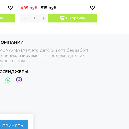
Кошки-Мышки
европодвес
495 руб
515 руб
90 руб
95 
ну
В корзину
КОМПАНИИ
KUNA-MATATA это детский опт без забот!
 специализируемся на продаже детских
рушек оптом.
ССЕНДЖЕРЫ
ПРИНЯТЬ