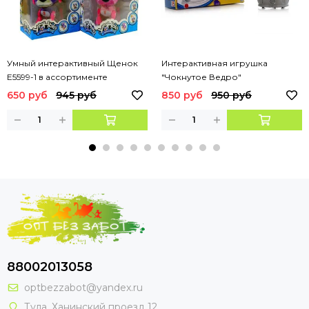
Умный интерактивный Щенок
Интерактивная игрушка
E5599-1 в ассортименте
"Чокнутое Ведро"
650 руб
945 руб
850 руб
950 руб
88002013058
optbezzabot@yandex.ru
Тула, Ханинский проезд 12