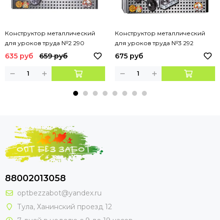
Конструктор металлический
Конструктор металлический
для уроков труда №2 290
для уроков труда №3 292
деталей
детали
635 руб
659 руб
675 руб
88002013058
optbezzabot@yandex.ru
Тула, Ханинский проезд 12