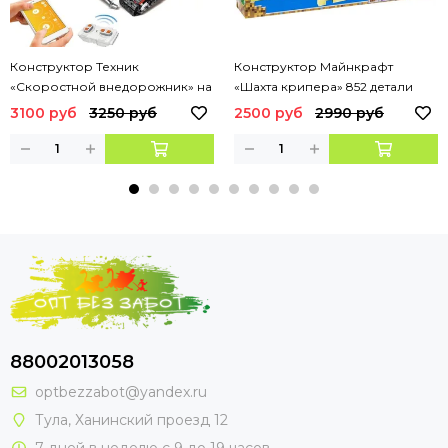
Конструктор Техник
Конструктор Майнкрафт
«Скоростной внедорожник» на
«Шахта крипера» 852 детали
Р/У, арт. 13025
3100 руб
3250 руб
2500 руб
2990 руб
88002013058
optbezzabot@yandex.ru
Тула, Ханинский проезд 12
7 дней в неделю с 9 до 19 часов