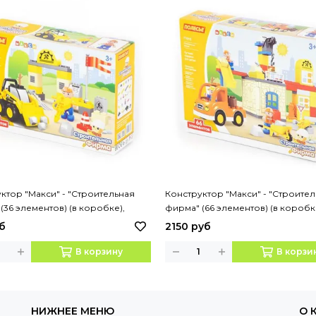
ктор "Макси" - "Строительная
Конструктор "Макси" - "Строите
(36 элементов) (в коробке),
фирма" (66 элементов) (в коробк
:77622
Артикул:77615
б
2150 руб
В корзину
В корзи
НИЖНЕЕ МЕНЮ
О 