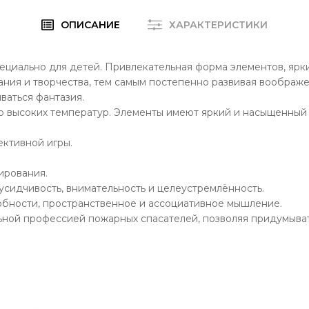
ОПИСАНИЕ
ХАРАКТЕРИСТИКИ
ециально для детей. Привлекательная форма элементов, ярк
ния и творчества, тем самым постепенно развивая воображен
ваться фантазия.
ю высоких температур. Элементы имеют яркий и насыщенный ц
ективной игры.
ирования.
усидчивость, внимательность и целеустремлённость.
обности, пространственное и ассоциативное мышление.
ьной профессией пожарных спасателей, позволяя придумыва