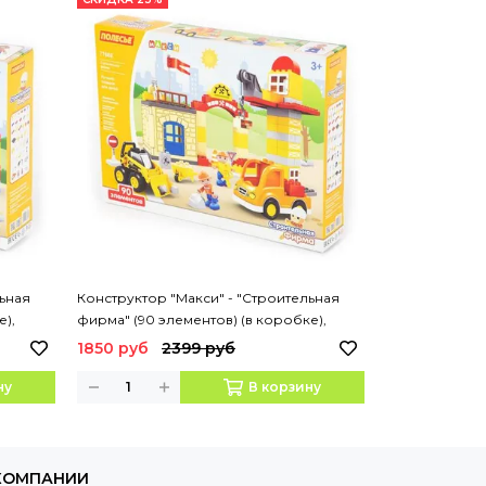
льная
Конструктор "Макси" - "Строительная
Конструктор "
е),
фирма" (90 элементов) (в коробке),
элементов) (в
Артикул:77608
1850 руб
2399 руб
1490 руб
ну
В корзину
КОМПАНИИ