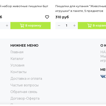
й набор животные пищалки 6шт
Пищалки для купания "Животны
игрушки" в пакете, 5 предметов
уб
310 руб
В корзину
В корзи
НИЖНЕЕ МЕНЮ
О 
Главная
HA
Мы
Каталог
иг
Условия
МЕ
Контакты
Доставка и оплата
Частые вопросы
Обратная связь
Договор-Оферта
Пользовательское соглашениие