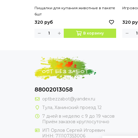
Пищалки для купания животные в пакете
Игрово
6шт
320 руб
320 р
В корзину
88002013058
optbezzabot@yandex.ru
Тула, Ханинский проезд 12
7 дней в неделю с 9 до 19 часов
Приём заказов круглосуточно
ИП Орлов Сергей Игоревич
ИНН: 711107353006