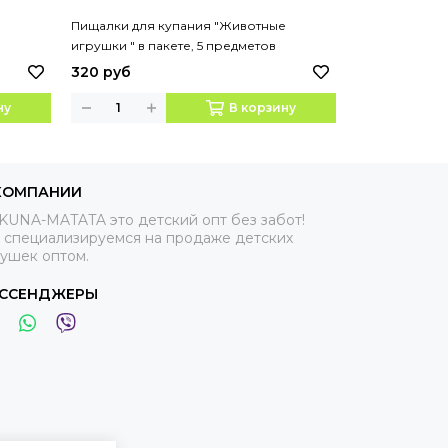
е
Пищалки для купания "Животные
Пищалки для 
игрушки " в пакете, 5 предметов
пакете, 6 пре
320 руб
310 руб
ну
В корзину
КОМПАНИИ
KUNA-MATATA это детский опт без забот!
 специализируемся на продаже детских
рушек оптом.
ССЕНДЖЕРЫ