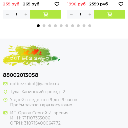
235 руб
265 руб
1990 руб
2559 руб
88002013058
optbezzabot@yandex.ru
Тула, Ханинский проезд 12
7 дней в неделю с 9 до 19 часов
Приём заказов круглосуточно
ИП Орлов Сергей Игоревич
ИНН: 711107353006
ОГРН: 318715400064772