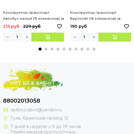
Конструктор-транспорт
Конструктор-транспорт
Автобус малый (15 элементов) (в
Вертолёт (16 элементов) (в
пакете)
сеточке)
215 руб
229 руб
190 руб
88002013058
optbezzabot@yandex.ru
Тула, Ханинский проезд 12
7 дней в неделю с 9 до 19 часов
Приём заказов круглосуточно