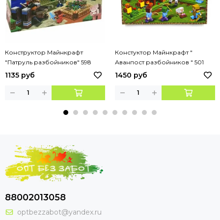
Конструктор Майнкрафт
Констуктор Майнкрафт "
"Патруль разбойников" 598
Аванпост разбойников " 501
деталей
деталь арт.66064
1135 руб
1450 руб
88002013058
optbezzabot@yandex.ru