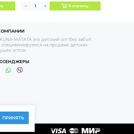
ну
В корзину
КОМПАНИИ
KUNA-MATATA это детский опт без забот!
 специализируемся на продаже детских
рушек оптом.
ССЕНДЖЕРЫ
ПРИНЯТЬ