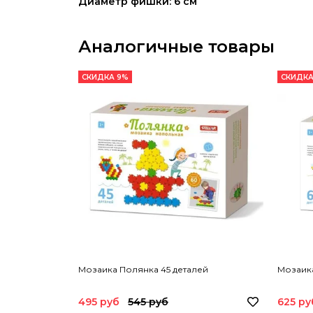
Диаметр фишки: 6 см
Аналогичные товары
СКИДКА 9%
СКИДКА
Мозаика Полянка 45 деталей
Мозаика
495 руб
545 руб
625 ру