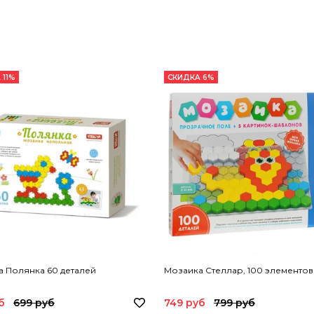
 11%
СКИДКА 6%
 Полянка 60 деталей
Мозаика Стеллар, 100 элементов
б
699 руб
749 руб
799 руб