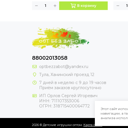
В корзину
88002013058
optbezzabot@yandex.ru
Тула, Ханинский проезд 12
7 дней в неделю с 9 до 19 часов
Приём заказов круглосуточно
ИП Орлов Сергей Игоревич
ИНН: 711107353006
ОГРН: 318715400064772
Этот сайт испо
навигации, а 
анализа испол
2026 © Детские игрушки оптом.
Карта сайта