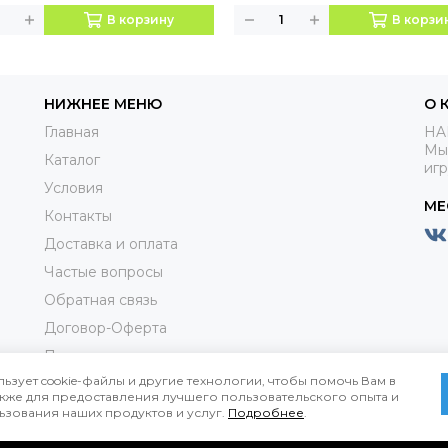
В корзину
В корзи
НИЖНЕЕ МЕНЮ
О 
Главная
HA
Мы
Каталог
иг
Условия
МЕ
Контакты
Доставка и оплата
Частые вопросы
Обратная связь
Договор-Оферта
Пользовательское соглашениие
льзует cookie-файлы и другие технологии, чтобы помочь Вам в
Политика конфиденциальности
также для предоставления лучшего пользовательского опыта и
ьзования наших продуктов и услуг.
Подробнее
.