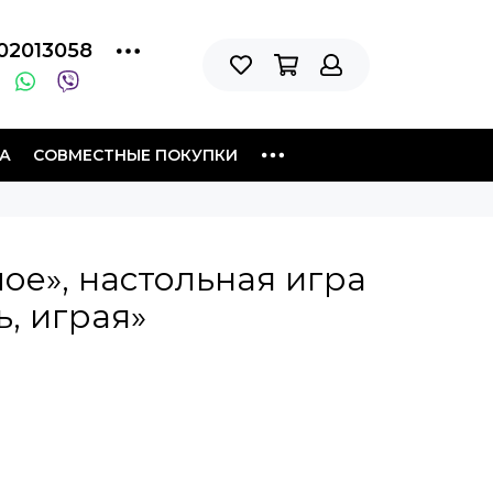
02013058
А
СОВМЕСТНЫЕ ПОКУПКИ
лое», настольная игра
ь, играя»