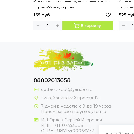
«Что из чего сделано», настольная игра
Игра на
серии «Учись, играя»
первок
165 руб
525 ру
В корзину
88002013058
optbezzabot@yandex.ru
Тула, Ханинский проезд 12
7 дней в неделю с 9 до 19 часов
Приём заказов круглосуточно
ИП Орлов Сергей Игоревич
ИНН: 711107353006
ОГРН: 318715400064772
Этот сайт испо