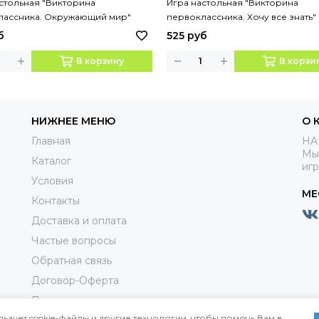
стольная "Викторина
Игра настольная "Викторина
лассника. Окружающий мир"
первоклассника. Хочу все знать"
б
525 руб
В корзину
В корзи
НИЖНЕЕ МЕНЮ
О 
Главная
HA
Мы
Каталог
иг
Условия
МЕ
Контакты
Доставка и оплата
Частые вопросы
Обратная связь
Договор-Оферта
Пользовательское соглашениие
льзует cookie-файлы и другие технологии, чтобы помочь Вам в