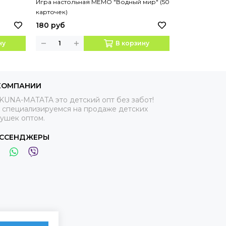
Игра настольная МЕМО "Водный мир" (50
Игра настоль
карточек)
земли" (50 ка
180 руб
180 руб
ну
В корзину
КОМПАНИИ
KUNA-MATATA это детский опт без забот!
 специализируемся на продаже детских
рушек оптом.
ССЕНДЖЕРЫ