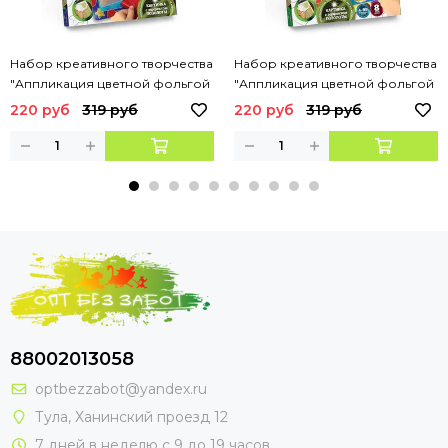
Набор креативного творчества
Набор креативного творчества
"Аппликация цветной фольгой
"Аппликация цветной фольгой
" Лисичка
" Бегемотик
220 руб
319 руб
220 руб
319 руб
88002013058
optbezzabot@yandex.ru
Тула, Ханинский проезд 12
7 дней в неделю с 9 до 19 часов