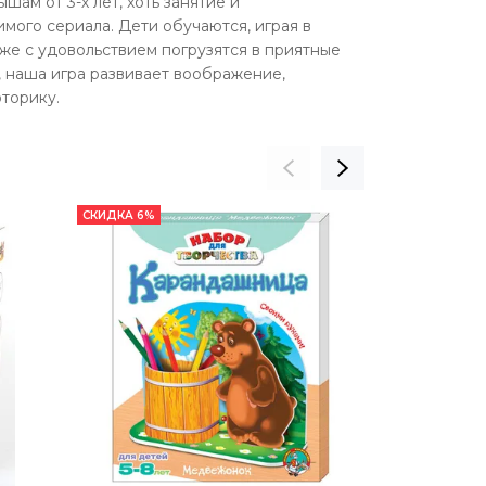
ам от 3-х лет, хоть занятие и
мого сериала. Дети обучаются, играя в
е с удовольствием погрузятся в приятные
, наша игра развивает воображение,
торику.
СКИДКА 6%