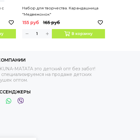
 с
Набор для творчества. Карандашница
Игрушка плас
"Медвежонок"
пальчиковый 
КАПИТОШКА
155 руб
165 руб
375 руб
ну
В корзину
КОМПАНИИ
KUNA-MATATA это детский опт без забот!
 специализируемся на продаже детских
рушек оптом.
ССЕНДЖЕРЫ