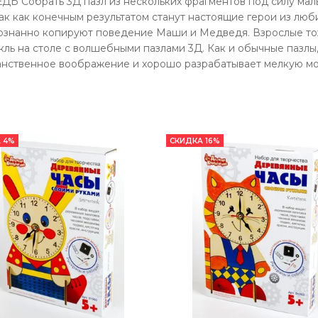
Ь Собрать 3Д пазл из нескольких фрагментов под силу малыш
ак как конечным результатом станут настоящие герои из люби
сознанно копируют поведение Маши и Медведя. Взрослые тож
ль на столе с волшебными пазлами 3Д. Как и обычные пазлы
анственное воображение и хорошо разрабатывает мелкую мо
 4%
СКИДКА 16%