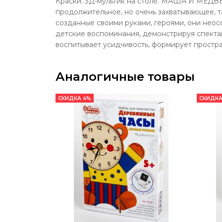
Краски. 3Д-мультик на столе. МАША И МЕДВЕД
продолжительное, но очень захватывающее, т
созданные своими руками, героями, они нео
детские воспоминания, демонстрируя спектак
воспитывает усидчивость, формирует простр
Аналогичные товары
СКИДКА 4%
СКИДКА