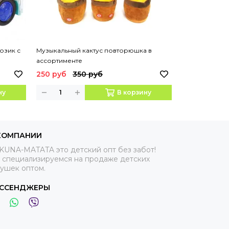
озик с
Музыкальный кактус повторюшка в
Антистресс М
ассортименте
250 руб
350 руб
95 руб
169
ну
В корзину
КОМПАНИИ
KUNA-MATATA это детский опт без забот!
 специализируемся на продаже детских
рушек оптом.
ССЕНДЖЕРЫ