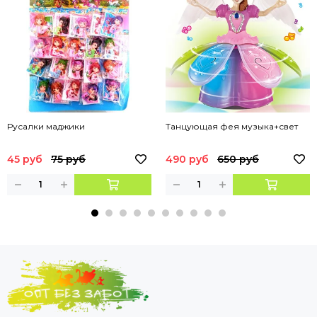
Русалки маджики
Танцующая фея музыка+свет
45 руб
75 руб
490 руб
650 руб