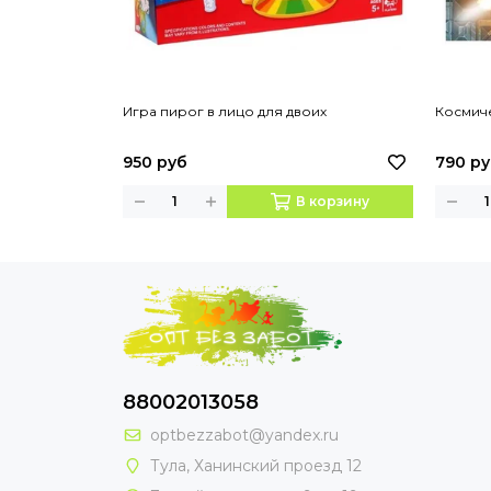
Игра пирог в лицо для двоих
Космич
950 руб
790 р
В корзину
88002013058
optbezzabot@yandex.ru
Тула, Ханинский проезд 12