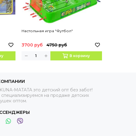
Настольная игра "Футбол"
НАСТОЛЬНАЯ 
ТОРГОВЛЯ Н
3700 руб
4750 руб
650 руб
99
ну
В корзину
КОМПАНИИ
KUNA-MATATA это детский опт без забот!
 специализируемся на продаже детских
рушек оптом.
ССЕНДЖЕРЫ