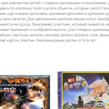
 для знакомства детей с товарно-денежными отношениями, у
щаясь по игровому полю скупать объекты, которые смогут п
ми, карточками, жетонами, игровыми деньгами и кубиками д
ь свои капитал. Для увеличения капитала игроки могут прио
ринести им доход. Выигрывает участник, который окажется 
звивает внимание и сообразительность, учит товарно-денеж
боре: карточки, жетоны, игровые деньги, игровое поле, фишк
ав: картон, пластик. Рекомендовано детям от 5-ти лет.