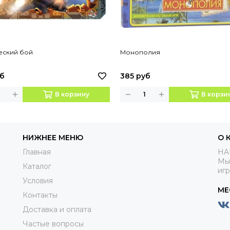
еский бой
Монополия
уб
385 руб
В корзину
В корзи
НИЖНЕЕ МЕНЮ
О 
Главная
HA
Мы
Каталог
иг
Условия
МЕ
Контакты
Доставка и оплата
Частые вопросы