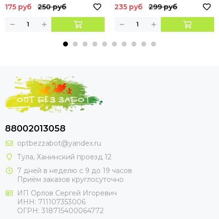
175 руб
250 руб
235 руб
299 руб
88002013058
optbezzabot@yandex.ru
Тула, Ханинский проезд 12
7 дней в неделю с 9 до 19 часов
Приём заказов круглосуточно
ИП Орлов Сергей Игоревич
ИНН: 711107353006
ОГРН: 318715400064772