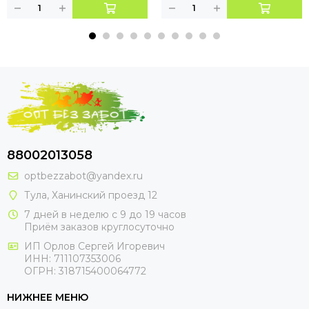
88002013058
optbezzabot@yandex.ru
Тула, Ханинский проезд 12
7 дней в неделю с 9 до 19 часов
Приём заказов круглосуточно
ИП Орлов Сергей Игоревич
ИНН: 711107353006
ОГРН: 318715400064772
НИЖНЕЕ МЕНЮ