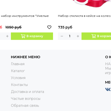
й набор инструментов "Умелые
Набор стилиста в кейсе на колес
уб
1050 руб
735 руб
В корзину
В корзи
НИЖНЕЕ МЕНЮ
О 
Главная
HA
Мы
Каталог
иг
Условия
МЕ
Контакты
Доставка и оплата
Частые вопросы
Обратная связь