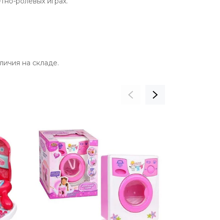
тно-ролевых играх.
личия на складе.