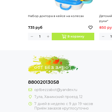
Набор доктора в кейсе на колесах
Детски
руки"
735 руб
850 р
В корзину
88002013058
optbezzabot@yandex.ru
Тула, Ханинский проезд 12
7 дней в неделю с 9 до 19 часов
Приём заказов круглосуточно