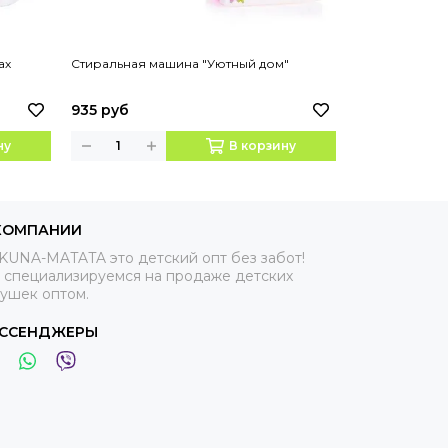
ах
Стиральная машина "Уютный дом"
ПЫЛЕСОС " У
935 руб
1050 руб
ну
В корзину
КОМПАНИИ
KUNA-MATATA это детский опт без забот!
 специализируемся на продаже детских
рушек оптом.
ССЕНДЖЕРЫ