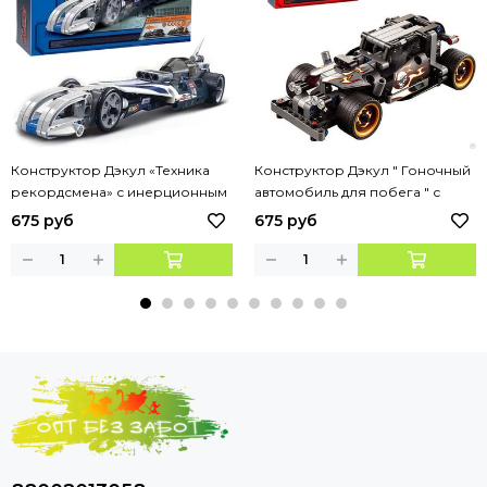
Конструктор Дэкул «Техника
Конструктор Дэкул " Гоночный
рекордсмена» с инерционным
автомобиль для побега " с
механизмом , 125 деталей арт.
инерционным механизмом, 170
675 руб
675 руб
3415
деталей. арт. 3417