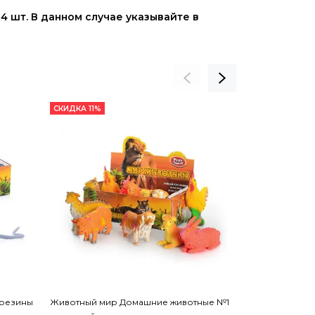
4 шт. В данном случае указывайте в
СКИДКА 11%
СКИДКА 21%
 резины
Животный мир Домашние животные №1
Животный ми