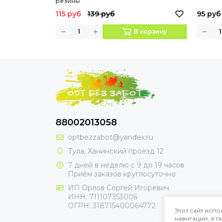
резины
115 руб
139 руб
95 руб
В корзину
88002013058
optbezzabot@yandex.ru
Тула, Ханинский проезд 12
7 дней в неделю с 9 до 19 часов
Приём заказов круглосуточно
ИП Орлов Сергей Игоревич
ИНН: 711107353006
ОГРН: 318715400064772
Этот сайт испо
навигации, а 