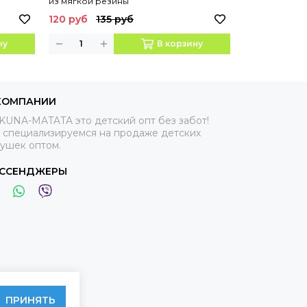
из мягкой резины
из мягкой ре
120 руб
135 руб
75 руб
95 
ну
В корзину
КОМПАНИИ
KUNA-MATATA это детский опт без забот!
 специализируемся на продаже детских
рушек оптом.
ССЕНДЖЕРЫ
ПРИНЯТЬ