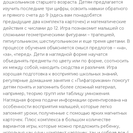
дошкольников старшего возраста. Детям предлагается
изучить последние три цифры, освоить навыки обратного
и прямого счета до 9 (здесь вам понадобятся
предыдущие два комплекта карточек) и математические
действия с числами до 12. Игра познакомит малышей со
сложными геометрическими фигурами – трапецией,
пятиугольником, шестиугольником и еще тремя цветами. В
процессе обучения объясняется смысл предлогов – «на»,
«за», «перед». Дети в наглядной форме научатся
объединять предметы по цвету или по форме, соотносить
их между собой, находить сходства и различия. Игра
хорошая подготовка к восприятию школьных знаний,
регулярные домашние занятия с «Пифагориками» помогут
детям понять и запомнить более сложный материал,
например, теорию групп или таблицу умножения.
Наглядная форма подачи информации ориентирована на
особенности восприятия малышей, которые легко
запомнят уроки, полученные с помощью ярких магнитных
карточек. Плюс комплекса в большом количестве
вариантов игры, которые можно предложить ребенку,
используя как один комплект карточек, так и собрав все 4