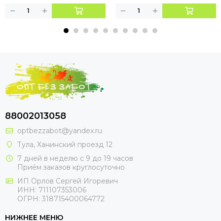
88002013058
optbezzabot@yandex.ru
Тула, Ханинский проезд 12
7 дней в неделю с 9 до 19 часов
Приём заказов круглосуточно
ИП Орлов Сергей Игоревич
ИНН: 711107353006
ОГРН: 318715400064772
НИЖНЕЕ МЕНЮ