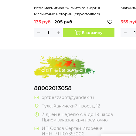
Игра магнитная "Я считаю". Серия
Магнит
Магнитные истории (европодвес)
135 руб
205 руб
355 ру
В корзину
88002013058
optbezzabot@yandex.ru
Тула, Ханинский проезд 12
7 дней в неделю с 9 до 19 часов
Приём заказов круглосуточно
ИП Орлов Сергей Игоревич
ИНН: 711107353006