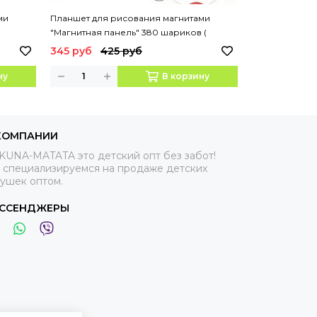
ми
Планшет для рисования магнитами
Доска "Моя пе
"Магнитная панель" 380 шариков (
буквы, цифры,
арт.MP1827 )
345 руб
425 руб
229 руб
ну
В корзину
КОМПАНИИ
KUNA-MATATA это детский опт без забот!
 специализируемся на продаже детских
рушек оптом.
ССЕНДЖЕРЫ