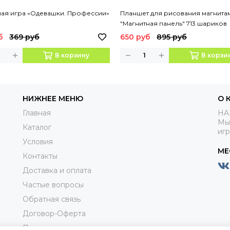
ная игра «Одевашки. Профессии»
Планшет для рисования магнита
"Магнитная панель" 713 шариков
арт.MP1828
б
369 руб
650 руб
895 руб
В корзину
В корзи
НИЖНЕЕ МЕНЮ
О 
Главная
HA
Мы
Каталог
иг
Условия
МЕ
Контакты
Доставка и оплата
Частые вопросы
Обратная связь
Договор-Оферта
Пользовательское соглашениие