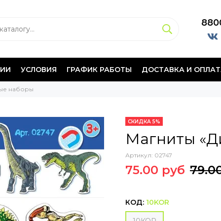
880
НИИ
УСЛОВИЯ
ГРАФИК РАБОТЫ
ДОСТАВКА И ОПЛАТ
ные наборы
СКИДКА 5%
Магниты «Д
Артикул:
02747
75.00 руб
79.0
КОД:
10KOR