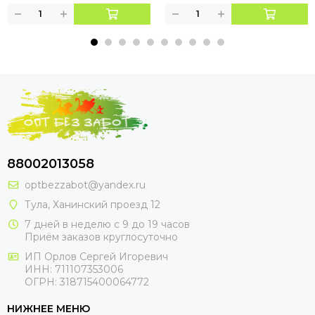
88002013058
optbezzabot@yandex.ru
Тула, Ханинский проезд 12
7 дней в неделю с 9 до 19 часов
Приём заказов круглосуточно
ИП Орлов Сергей Игоревич
ИНН: 711107353006
ОГРН: 318715400064772
НИЖНЕЕ МЕНЮ