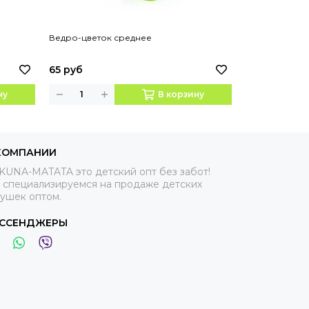
Ведро-цветок среднее
Грабельки №2
65 руб
15 руб
ну
В корзину
КОМПАНИИ
KUNA-MATATA это детский опт без забот!
 специализируемся на продаже детских
рушек оптом.
ССЕНДЖЕРЫ