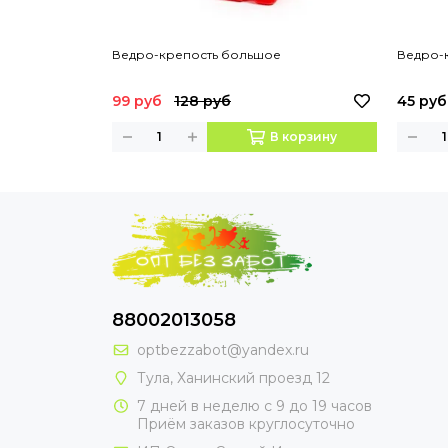
Ведро-крепость большое
Ведро-
99 руб
128 руб
45 руб
В корзину
88002013058
optbezzabot@yandex.ru
Тула, Ханинский проезд 12
7 дней в неделю с 9 до 19 часов
Приём заказов круглосуточно