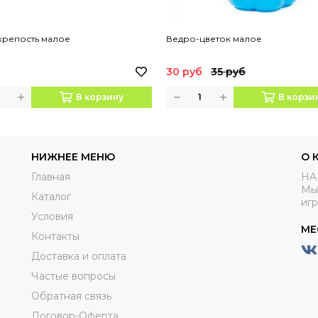
крепость малое
Ведро-цветок малое
30 руб
35 руб
В корзину
В корзи
НИЖНЕЕ МЕНЮ
О 
Главная
HA
Мы
Каталог
иг
Условия
МЕ
Контакты
Доставка и оплата
Частые вопросы
Обратная связь
Договор-Оферта