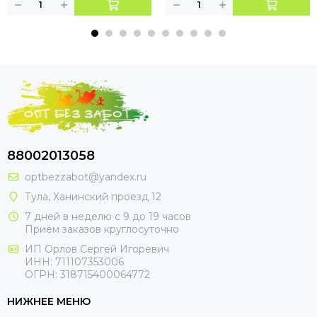
88002013058
optbezzabot@yandex.ru
Тула, Ханинский проезд 12
7 дней в неделю с 9 до 19 часов
Приём заказов круглосуточно
ИП Орлов Сергей Игоревич
ИНН: 711107353006
ОГРН: 318715400064772
НИЖНЕЕ МЕНЮ