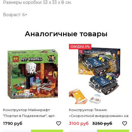
Размеры коробки: 53 х 33 х 8 см.
Возраст: 6+
Аналогичные товары
СКИДКА 5%
Конструктор Майнкрафт
Конструктор Техник
"Портал в Подземелье", арт.
«Скоростной внедорожник» на
10812
Р/У, арт. 13025
1790 руб
3100 руб
3250 руб