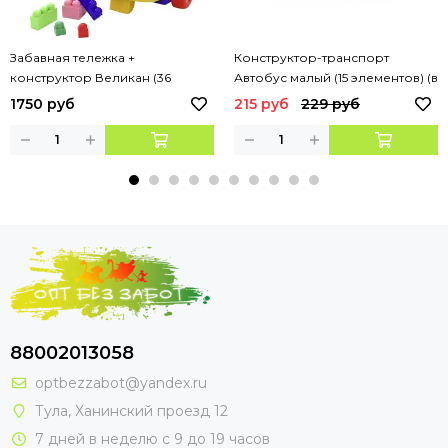
Забавная тележка +
Конструктор-транспорт
конструктор Великан (36
Автобус малый (15 элементов) (в
элементов)
пакете)
1750 руб
215 руб
229 руб
88002013058
optbezzabot@yandex.ru
Тула, Ханинский проезд 12
7 дней в неделю с 9 до 19 часов