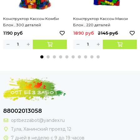
Конструктор Кассон Комби
Конструктор Кассон Макси
Блок , 300 деталей
Блок , 220 деталей
1190 руб
1890 руб
2145 руб
88002013058
optbezzabot@yandex.ru
Тула, Ханинский проезд 12
7 дней в неделю с 9 до 19 часов