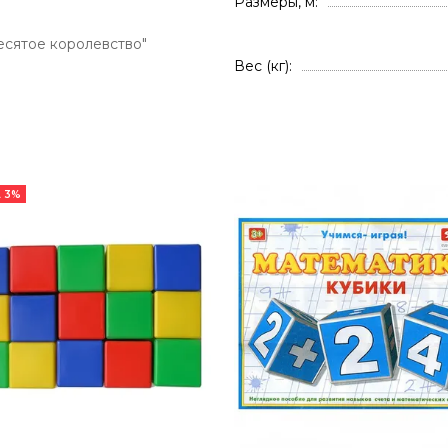
Размеры, м
сятое королевство"
Вес (кг)
 3%