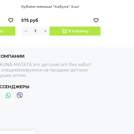
Кубики-мякиши "Азбука", 6 шт
Пирамидка из 
575 руб
755 руб
ну
В корзину
КОМПАНИИ
KUNA-MATATA это детский опт без забот!
 специализируемся на продаже детских
рушек оптом.
ССЕНДЖЕРЫ