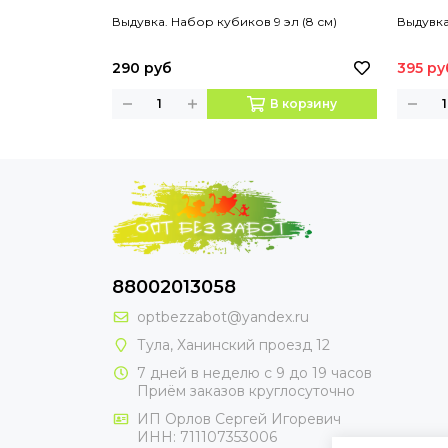
Выдувка. Набор кубиков 9 эл (8 см)
Выдувка
290 руб
395 ру
В корзину
88002013058
optbezzabot@yandex.ru
Тула, Ханинский проезд 12
7 дней в неделю с 9 до 19 часов
Приём заказов круглосуточно
ИП Орлов Сергей Игоревич
ИНН: 711107353006