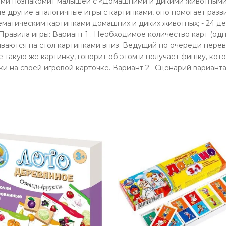
ми познакомит малышей с «Домашними и дикими животными», 
гие другие аналогичные игры с картинками, оно помогает разв
 с тематическим картинками домашних и диких животных; - 24 
равила игры: Вариант 1 . Необходимое количество карт (од
ваются на стол картинками вниз. Ведущий по очереди перев
е такую же картинку, говорит об этом и получает фишку, кот
ки на своей игровой карточке. Вариант 2 . Сценарий вариан