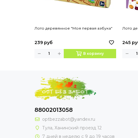
Лото деревянное "Моя первая азбука"
Лото д
239 руб
245 ру
В корзину
88002013058
optbezzabot@yandex.ru
Тула, Ханинский проезд 12
7 дней в неделю с 9 до 19 часов