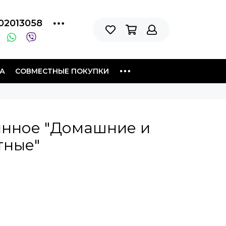
02013058
А
СОВМЕСТНЫЕ ПОКУПКИ
янное "Домашние и
тные"