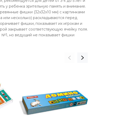
рекомендуется для детей от 3-х до 5 лет и
ить у ребенка зрительную память и внимание.
деревянные фишки (32х32х10 мм) с картинками
на или несколько) раскладываются перед
орачивает фишки, показывает их игрокам и
орой закрывает соответствующую ячейку поля.
та №1, но ведущий не показывает фишки