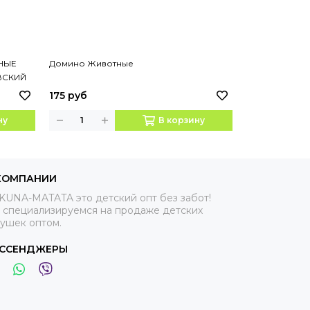
НЫЕ
Домино Животные
Домино Окру
ВСКИЙ
175 руб
175 руб
ну
В корзину
КОМПАНИИ
KUNA-MATATA это детский опт без забот!
 специализируемся на продаже детских
рушек оптом.
ССЕНДЖЕРЫ