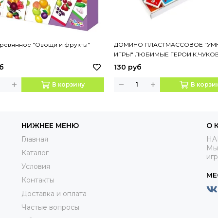
еревянное "Овощи и фрукты"
ДОМИНО ПЛАСТМАССОВОЕ "УМ
ИГРЫ" ЛЮБИМЫЕ ГЕРОИ К.ЧУКО
3-В-1
б
130 руб
В корзину
В корзи
НИЖНЕЕ МЕНЮ
О 
Главная
HA
Мы
Каталог
иг
Условия
МЕ
Контакты
Доставка и оплата
Частые вопросы