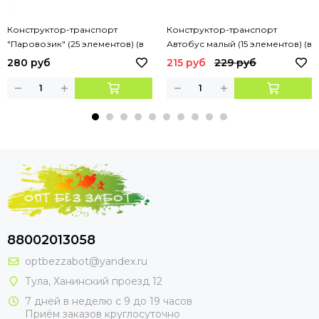
Конструктор-транспорт
Конструктор-транспорт
"Паровозик" (25 элементов) (в
Автобус малый (15 элементов) (в
пакете), Артикул:77134
пакете)
280 руб
215 руб
229 руб
88002013058
optbezzabot@yandex.ru
Тула, Ханинский проезд 12
7 дней в неделю с 9 до 19 часов
Приём заказов круглосуточно